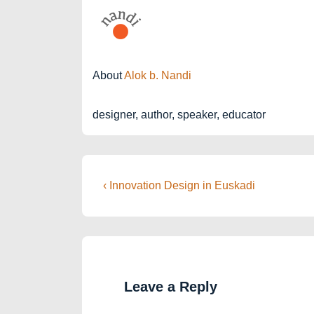
About
Alok b. Nandi
designer, author, speaker, educator
Post
Previous
‹ Innovation Design in Euskadi
Post
navigation
is
Leave a Reply