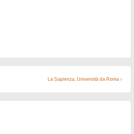
Next
La Sapienza, Università da Roma ›
Post
is