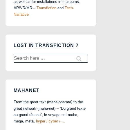
as well as for installations in museums.
AR/VR/MR –
Transfiction
and
Tech-
Narrative
LOST IN TRANSFICTION ?
Search
for:
MAHANET
From the great text (maha-bharata) to the
great network (maha-net) – “Du grand texte
au grand réseau”, le voyage est maha,
mega, meta,
hyper / cyber / …