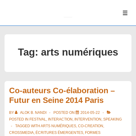
↓
Skip
ME
to
Main
Content
Tag:
arts numériques
Co-auteurs Co-élaboration –
Futur en Seine 2014 Paris
BY
ALOK B. NANDI
POSTED ON
2014-05-22
POSTED IN
FESTIVAL
,
INTERACTION
,
INTERVENTION
,
SPEAKING
TAGGED WITH
ARTS NUMÉRIQUES
,
CO-CREATION
,
CROSSMEDIA
,
ÉCRITURES ÉMERGENTES
,
FORMES