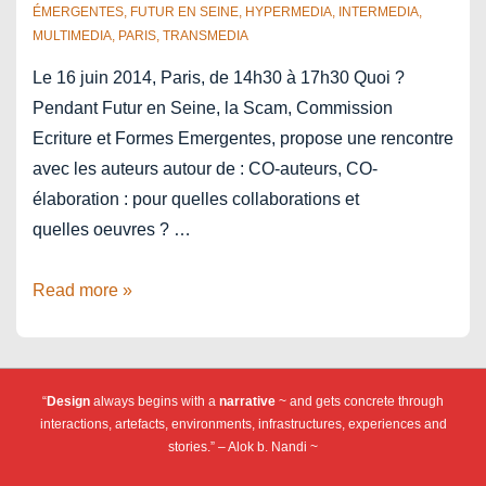
ÉMERGENTES
,
FUTUR EN SEINE
,
HYPERMEDIA
,
INTERMEDIA
,
MULTIMEDIA
,
PARIS
,
TRANSMEDIA
Le 16 juin 2014, Paris, de 14h30 à 17h30 Quoi ?
Pendant Futur en Seine, la Scam, Commission
Ecriture et Formes Emergentes, propose une rencontre
avec les auteurs autour de : CO-auteurs, CO-
élaboration : pour quelles collaborations et
quelles oeuvres ? …
Co-
Read more »
auteurs
Co-
élaboration
“
Design
always begins with a
narrative
~ and gets concrete through
–
interactions, artefacts, environments, infrastructures, experiences and
Futur
stories.” – Alok b. Nandi ~
en