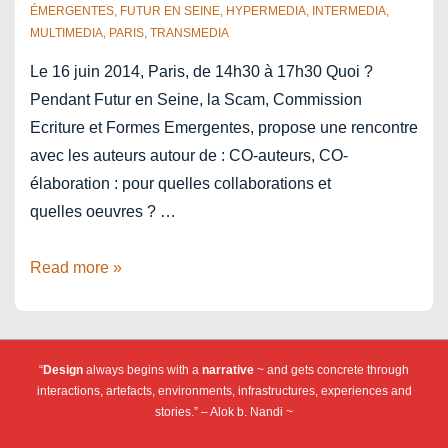
ÉMERGENTES
,
FUTUR EN SEINE
,
HYPERMEDIA
,
INTERMEDIA
,
MULTIMEDIA
,
PARIS
,
TRANSMEDIA
Le 16 juin 2014, Paris, de 14h30 à 17h30 Quoi ?
Pendant Futur en Seine, la Scam, Commission
Ecriture et Formes Emergentes, propose une rencontre
avec les auteurs autour de : CO-auteurs, CO-
élaboration : pour quelles collaborations et
quelles oeuvres ? …
Co-
Read more »
auteurs
Co-
élaboration
“
Design
always begins with a
narrative
~ and gets concrete through
–
interactions, artefacts, environments, infrastructures, experiences and
Futur
stories.” – Alok b. Nandi ~
en