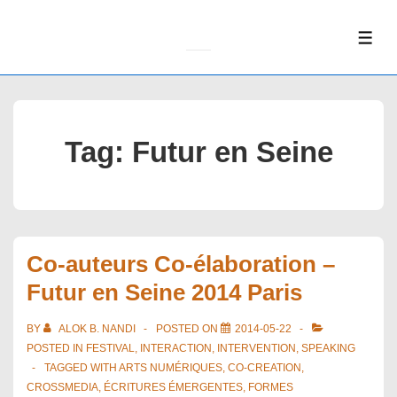
↓
Skip
ME
to
Main
Content
Tag:
Futur en Seine
Co-auteurs Co-élaboration –
Futur en Seine 2014 Paris
BY
ALOK B. NANDI
POSTED ON
2014-05-22
POSTED IN
FESTIVAL
,
INTERACTION
,
INTERVENTION
,
SPEAKING
TAGGED WITH
ARTS NUMÉRIQUES
,
CO-CREATION
,
CROSSMEDIA
,
ÉCRITURES ÉMERGENTES
,
FORMES