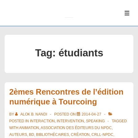
↓
Skip
ME
to
Main
Content
Tag:
étudiants
2èmes Rencontres de l’édition
numérique à Tourcoing
BY
ALOK B. NANDI
POSTED ON
2014-04-27
POSTED IN
INTERACTION
,
INTERVENTION
,
SPEAKING
TAGGED
WITH
ANIMATION
,
ASSOCIATION DES ÉDITEURS DU NPDC
,
AUTEURS
,
BD
,
BIBLIOTHÉCAIRES
,
CRÉATION
,
CRLL-NPDC
,