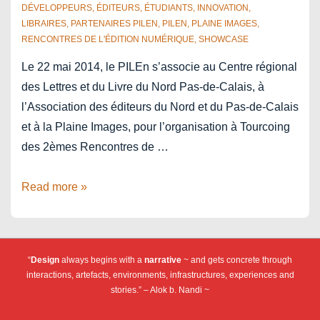
DÉVELOPPEURS
,
ÉDITEURS
,
ÉTUDIANTS
,
INNOVATION
,
LIBRAIRES
,
PARTENAIRES PILEN
,
PILEN
,
PLAINE IMAGES
,
RENCONTRES DE L'ÉDITION NUMÉRIQUE
,
SHOWCASE
Le 22 mai 2014, le PILEn s’associe au Centre régional
des Lettres et du Livre du Nord Pas-de-Calais, à
l’Association des éditeurs du Nord et du Pas-de-Calais
et à la Plaine Images, pour l’organisation à Tourcoing
des 2èmes Rencontres de …
2èmes
Read more »
Rencontres
de
l’édition
“
Design
always begins with a
narrative
~ and gets concrete through
numérique
interactions, artefacts, environments, infrastructures, experiences and
à
stories.” – Alok b. Nandi ~
Tourcoing