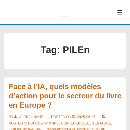
↓
Skip
ME
to
Main
Content
Tag:
PILEn
Face à l’IA, quels modèles
d’action pour le secteur du livre
en Europe ?
BY
ALOK B. NANDI
POSTED ON
2025-06-25
POSTED IN
BOOKS & WRITING
,
CONFERENCES
,
LITERATURE
,
LIVRES
,
SPEAKING
TAGGED WITH
AI
,
BOOKS
,
IA
,
PILEN
,