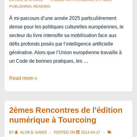
PUBLISHING
,
READING
À mi-parcours d’une année 2025 particulièrement
dense pour les politiques culturelles européennes, le
secteur du livre intensifie sa mobilisation face aux
défis profonds posés par l’intelligence artificielle
générative. Alors que l’Union européenne travaille à
un Code de bonnes pratiques, les …
Face
Read more »
à
l’IA,
quels
2èmes Rencontres de l’édition
modèles
numérique à Tourcoing
d’action
pour
BY
ALOK B. NANDI
POSTED ON
2014-04-27