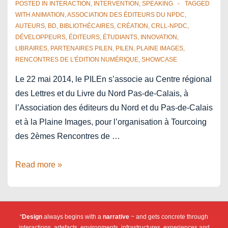
le
POSTED IN
INTERACTION
,
INTERVENTION
,
SPEAKING
TAGGED
secteur
WITH
ANIMATION
,
ASSOCIATION DES ÉDITEURS DU NPDC
,
AUTEURS
,
BD
,
BIBLIOTHÉCAIRES
,
CRÉATION
,
CRLL-NPDC
,
du
DÉVELOPPEURS
,
ÉDITEURS
,
ÉTUDIANTS
,
INNOVATION
,
livre
LIBRAIRES
,
PARTENAIRES PILEN
,
PILEN
,
PLAINE IMAGES
,
en
RENCONTRES DE L'ÉDITION NUMÉRIQUE
,
SHOWCASE
Europe
Le 22 mai 2014, le PILEn s’associe au Centre régional
?
des Lettres et du Livre du Nord Pas-de-Calais, à
l’Association des éditeurs du Nord et du Pas-de-Calais
et à la Plaine Images, pour l’organisation à Tourcoing
des 2èmes Rencontres de …
2èmes
Read more »
Rencontres
de
l’édition
“
Design
always begins with a
narrative
~ and gets concrete through
numérique
interactions, artefacts, environments, infrastructures, experiences and