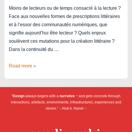
Moins de lecteurs ou de temps consacré à la lecture ?
Face aux nouvelles formes de prescriptions littéraires
et à l’essor des communautés numériques, que
signifie aujourd’hui être lecteur ? Quels enjeux
soulèvent ces mutations pour la création littéraire ?
Dans la continuité du …
Journée
Read more »
livre
:
“être
“
Design
always begins with a
narrative
~ and gets concrete through
lecteur,
interactions, artefacts, environments, infrastructures, experiences and
est-
stories.” – Alok b. Nandi ~
ce
seulement
lire