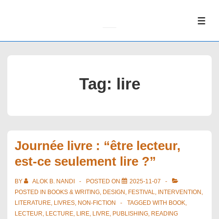
↓
Skip
ME
to
Main
Content
Tag:
lire
Journée livre : “être lecteur,
est-ce seulement lire ?”
BY
ALOK B. NANDI
POSTED ON
2025-11-07
POSTED IN
BOOKS & WRITING
,
DESIGN
,
FESTIVAL
,
INTERVENTION
,
LITERATURE
,
LIVRES
,
NON-FICTION
TAGGED WITH
BOOK
,
LECTEUR
,
LECTURE
,
LIRE
,
LIVRE
,
PUBLISHING
,
READING