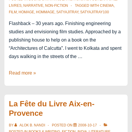
LIVRES
,
NARRATIVE
,
NON-FICTION
TAGGED WITH
CINEMA
,
FILM
,
HOMAGE
,
HOMMAGE
,
SATYAJITRAY
,
SATYAJITRAY100
Flashback – 30 years ago. Finishing engineering
studies and envisioning film studies. Approached by a
publishing house to help on a book on the
“Architectures of Calcutta”. I went to Kolkata and spent
days walking in the streets of the …
Satyajit
Read more »
Ray
at
100
La Fête du Livre Aix-en-
Provence
BY
ALOK B. NANDI
POSTED ON
2008-10-17
POSTED IN
BOOKS & WRITING
,
FICTION
,
INDIA
,
LITERATURE
,