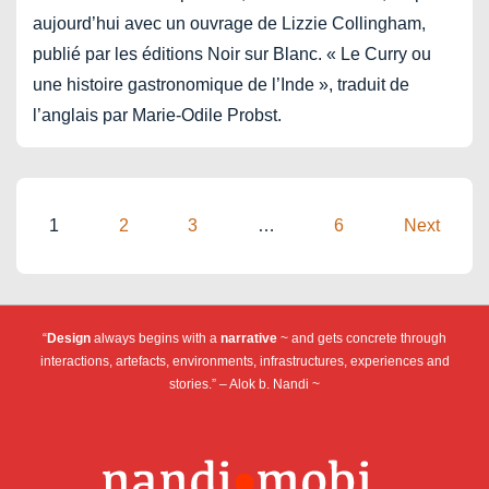
aujourd’hui avec un ouvrage de Lizzie Collingham,
publié par les éditions Noir sur Blanc. « Le Curry ou
une histoire gastronomique de l’Inde », traduit de
l’anglais par Marie-Odile Probst.
Posts
1
2
3
…
6
Next
pagination
“
Design
always begins with a
narrative
~ and gets concrete through
interactions, artefacts, environments, infrastructures, experiences and
stories.” – Alok b. Nandi ~