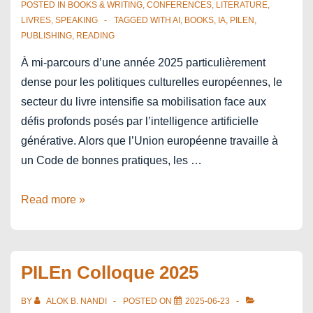
POSTED IN
BOOKS & WRITING
,
CONFERENCES
,
LITERATURE
,
?”
LIVRES
,
SPEAKING
TAGGED WITH
AI
,
BOOKS
,
IA
,
PILEN
,
PUBLISHING
,
READING
À mi-parcours d’une année 2025 particulièrement
dense pour les politiques culturelles européennes, le
secteur du livre intensifie sa mobilisation face aux
défis profonds posés par l’intelligence artificielle
générative. Alors que l’Union européenne travaille à
un Code de bonnes pratiques, les …
Face
Read more »
à
l’IA,
quels
PILEn Colloque 2025
modèles
d’action
BY
ALOK B. NANDI
POSTED ON
2025-06-23