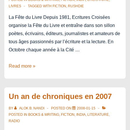
LIVRES
TAGGED WITH
FICTION
,
RUSHDIE
La Fête du Livre Depuis 1981, Ecritures Croisées
organise la Fête du Livre et entraîne dans son sillon
poètes, écrivains, éditeurs, journalistes et amateurs de
tous âges passionnés par l’écriture et la lecture. En
Octobre chaque année à la Cité …
La
Read more »
Fête
du
Livre
Un an de chroniques en 2007
Aix-
en-
BY
ALOK B. NANDI
POSTED ON
2008-01-15
Provence
POSTED IN
BOOKS & WRITING
,
FICTION
,
INDIA
,
LITERATURE
,
RADIO