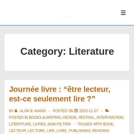
↓
Skip
ME
to
Main
Content
Category:
Literature
Journée livre : “être lecteur,
est-ce seulement lire ?”
BY
ALOK B. NANDI
POSTED ON
2025-11-07
POSTED IN
BOOKS & WRITING
,
DESIGN
,
FESTIVAL
,
INTERVENTION
,
LITERATURE
,
LIVRES
,
NON-FICTION
TAGGED WITH
BOOK
,
LECTEUR
,
LECTURE
,
LIRE
,
LIVRE
,
PUBLISHING
,
READING