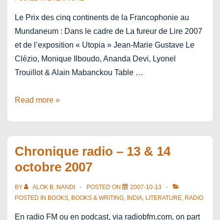
Le Prix des cinq continents de la Francophonie au
Mundaneum : Dans le cadre de La fureur de Lire 2007
et de l’exposition « Utopia » Jean-Marie Gustave Le
Clézio, Monique Ilboudo, Ananda Devi, Lyonel
Trouillot & Alain Mabanckou Table …
Littérature
Read more »
francophone:
une
utopie?
Chronique radio – 13 & 14
octobre 2007
BY
ALOK B. NANDI
POSTED ON
2007-10-13
POSTED IN
BOOKS
,
BOOKS & WRITING
,
INDIA
,
LITERATURE
,
RADIO
En radio FM ou en podcast, via radiobfm.com, on part