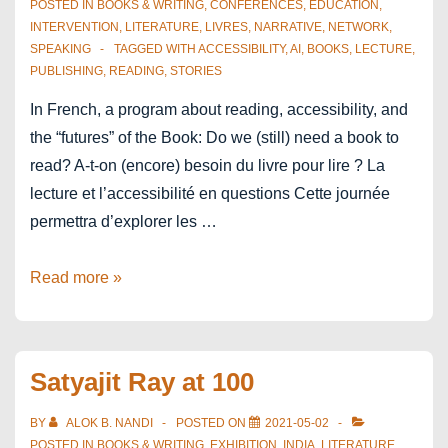
pour
POSTED IN
BOOKS & WRITING
,
CONFERENCES
,
EDUCATION
,
INTERVENTION
,
LITERATURE
,
LIVRES
,
NARRATIVE
,
NETWORK
,
le
SPEAKING
TAGGED WITH
ACCESSIBILITY
,
AI
,
BOOKS
,
LECTURE
,
secteur
PUBLISHING
,
READING
,
STORIES
du
In French, a program about reading, accessibility, and
livre
the “futures” of the Book: Do we (still) need a book to
en
read? A-t-on (encore) besoin du livre pour lire ? La
Europe
lecture et l’accessibilité en questions Cette journée
?
permettra d’explorer les …
PILEn
Read more »
Colloque
2025
Satyajit Ray at 100
BY
ALOK B. NANDI
POSTED ON
2021-05-02
POSTED IN
BOOKS & WRITING
,
EXHIBITION
,
INDIA
,
LITERATURE
,