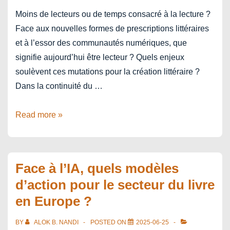
Moins de lecteurs ou de temps consacré à la lecture ?
Face aux nouvelles formes de prescriptions littéraires
et à l’essor des communautés numériques, que
signifie aujourd’hui être lecteur ? Quels enjeux
soulèvent ces mutations pour la création littéraire ?
Dans la continuité du …
Journée
Read more »
livre
:
“être
Face à l’IA, quels modèles
lecteur,
d’action pour le secteur du livre
est-
en Europe ?
ce
seulement
BY
ALOK B. NANDI
POSTED ON
2025-06-25
lire