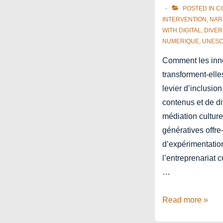
POSTED IN
C
INTERVENTION
,
NAR
WITH
DIGITAL
,
DIVER
NUMERIQUE
,
UNES
Comment les inn
transforment-elle
levier d’inclusio
contenus et de di
médiation culturel
génératives offre
d’expérimentatio
l’entreprenariat
…
Les
Read more »
médiations