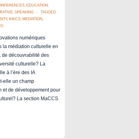
ONFERENCES
,
EDUCATION
,
RATIVE
,
SPEAKING
TAGGED
SITY
,
IHECS
,
MEDIATION
,
CO
ovations numériques
s la médiation culturelle en
n, de découvrabilité des
versité culturelle? La
le à l’ère des IA
-t-elle un champ
n et de développement pour
 culturel? La section MaCCS