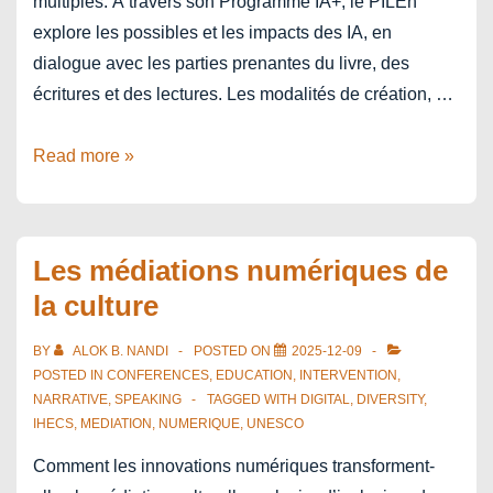
multiples. À travers son Programme IA+, le PILEn
explore les possibles et les impacts des IA, en
dialogue avec les parties prenantes du livre, des
écritures et des lectures. Les modalités de création, …
La
Read more »
Journée
IA+
du
Les médiations numériques de
PILEn
la culture
BY
ALOK B. NANDI
POSTED ON
2025-12-09
POSTED IN
CONFERENCES
,
EDUCATION
,
INTERVENTION
,
NARRATIVE
,
SPEAKING
TAGGED WITH
DIGITAL
,
DIVERSITY
,
IHECS
,
MEDIATION
,
NUMERIQUE
,
UNESCO
Comment les innovations numériques transforment-