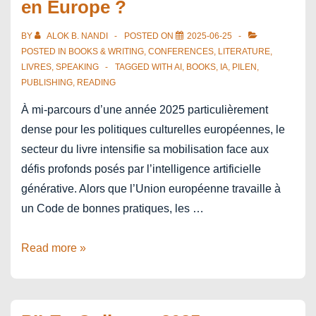
en Europe ?
Savoir-
Faire
BY
ALOK B. NANDI
POSTED ON
2025-06-25
et
POSTED IN
BOOKS & WRITING
,
CONFERENCES
,
LITERATURE
,
Métiers
LIVRES
,
SPEAKING
TAGGED WITH
AI
,
BOOKS
,
IA
,
PILEN
,
PUBLISHING
,
READING
d’Art
À mi-parcours d’une année 2025 particulièrement
dense pour les politiques culturelles européennes, le
secteur du livre intensifie sa mobilisation face aux
défis profonds posés par l’intelligence artificielle
générative. Alors que l’Union européenne travaille à
un Code de bonnes pratiques, les …
Face
Read more »
à
l’IA,
quels