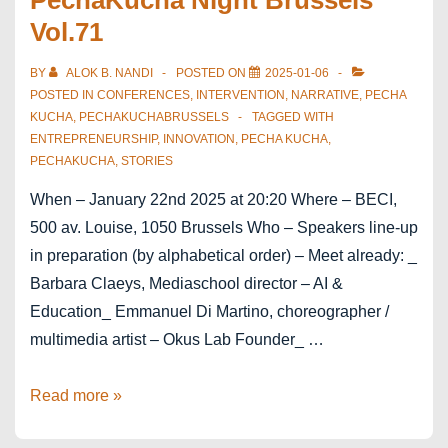
PechaKucha Night Brussels
Vol.71
BY
ALOK B. NANDI
POSTED ON
2025-01-06
POSTED IN
CONFERENCES
,
INTERVENTION
,
NARRATIVE
,
PECHA
KUCHA
,
PECHAKUCHABRUSSELS
TAGGED WITH
ENTREPRENEURSHIP
,
INNOVATION
,
PECHA KUCHA
,
PECHAKUCHA
,
STORIES
When – January 22nd 2025 at 20:20 Where – BECI,
500 av. Louise, 1050 Brussels Who – Speakers line-up
in preparation (by alphabetical order) – Meet already: _
Barbara Claeys, Mediaschool director – AI &
Education_ Emmanuel Di Martino, choreographer /
multimedia artist – Okus Lab Founder_ …
PechaKucha
Read more »
Night