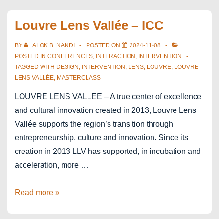
Brussels
Vol.71
Louvre Lens Vallée – ICC
BY
ALOK B. NANDI
POSTED ON
2024-11-08
POSTED IN
CONFERENCES
,
INTERACTION
,
INTERVENTION
TAGGED WITH
DESIGN
,
INTERVENTION
,
LENS
,
LOUVRE
,
LOUVRE
LENS VALLÉE
,
MASTERCLASS
LOUVRE LENS VALLEE – A true center of excellence
and cultural innovation created in 2013, Louvre Lens
Vallée supports the region’s transition through
entrepreneurship, culture and innovation. Since its
creation in 2013 LLV has supported, in incubation and
acceleration, more …
Louvre
Read more »
Lens