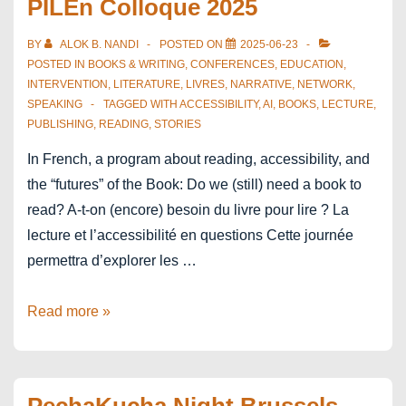
PILEn Colloque 2025
modèles
d’action
BY
ALOK B. NANDI
POSTED ON
2025-06-23
pour
POSTED IN
BOOKS & WRITING
,
CONFERENCES
,
EDUCATION
,
INTERVENTION
,
LITERATURE
,
LIVRES
,
NARRATIVE
,
NETWORK
,
le
SPEAKING
TAGGED WITH
ACCESSIBILITY
,
AI
,
BOOKS
,
LECTURE
,
secteur
PUBLISHING
,
READING
,
STORIES
du
In French, a program about reading, accessibility, and
livre
the “futures” of the Book: Do we (still) need a book to
en
read? A-t-on (encore) besoin du livre pour lire ? La
Europe
lecture et l’accessibilité en questions Cette journée
?
permettra d’explorer les …
PILEn
Read more »
Colloque
2025