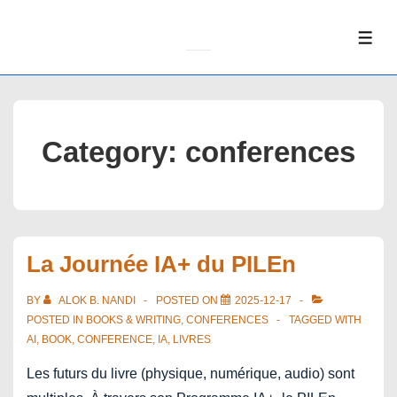
↓
Skip
ME
to
Main
Content
Category:
conferences
La Journée IA+ du PILEn
BY
ALOK B. NANDI
POSTED ON
2025-12-17
POSTED IN
BOOKS & WRITING
,
CONFERENCES
TAGGED WITH
AI
,
BOOK
,
CONFERENCE
,
IA
,
LIVRES
Les futurs du livre (physique, numérique, audio) sont