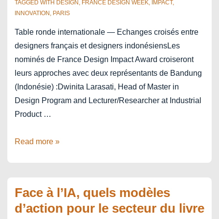
TAGGED WITH
DESIGN
,
FRANCE DESIGN WEEK
,
IMPACT
,
INNOVATION
,
PARIS
Table ronde internationale — Echanges croisés entre
designers français et designers indonésiensLes
nominés de France Design Impact Award croiseront
leurs approches avec deux représentants de Bandung
(Indonésie) :Dwinita Larasati, Head of Master in
Design Program and Lecturer/Researcher at Industrial
Product …
France
Read more »
Design
Week
x
Face à l’IA, quels modèles
Biennale
d’action pour le secteur du livre
des