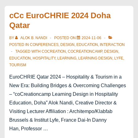
Vallée
–
cCc EuroCHRIE 2024 Doha
ICC
Qatar
BY
ALOK B. NANDI
POSTED ON
2024-11-06
POSTED IN
CONFERENCES
,
DESIGN
,
EDUCATION
,
INTERACTION
TAGGED WITH
COCREATION
,
COCREATIONCAMP
,
DESIGN
,
EDUCATION
,
HOSPITALITY
,
LEARNING
,
LEARNING DESIGN
,
LYFE
,
TOURISM
EuroCHRIE Qatar 2024 – Hospitality & Tourism in a
New Era: Building Bridges & Overcoming Challenges
– “coCreationcamp Learning Design in Hospitality
Education, Doha” Alok Nandi, Creative Director &
Visiting Lecturer Affiliation : Architempo/Klabfab
Brussels & Institut Lyfe, France Dai-In Danny
Han, Professor …