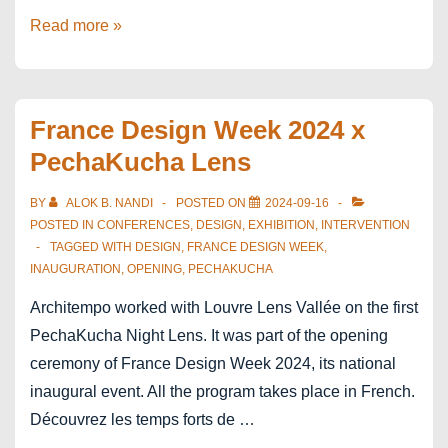
cCc
Read more »
EuroCHRIE
2024
Doha
France Design Week 2024 x
Qatar
PechaKucha Lens
BY
ALOK B. NANDI
POSTED ON
2024-09-16
POSTED IN
CONFERENCES
,
DESIGN
,
EXHIBITION
,
INTERVENTION
TAGGED WITH
DESIGN
,
FRANCE DESIGN WEEK
,
INAUGURATION
,
OPENING
,
PECHAKUCHA
Architempo worked with Louvre Lens Vallée on the first
PechaKucha Night Lens. It was part of the opening
ceremony of France Design Week 2024, its national
inaugural event. All the program takes place in French.
Découvrez les temps forts de …