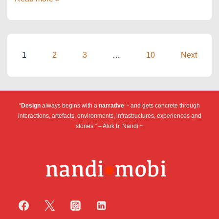
Antwerp
Salon
Posts
1
2
3
…
10
Next
pagination
“
Design
always begins with a
narrative
~ and gets concrete through
interactions, artefacts, environments, infrastructures, experiences and
stories.” – Alok b. Nandi ~