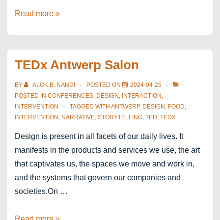
France
Read more »
Design
Week
2024
TEDx Antwerp Salon
x
PechaKucha
BY
ALOK B. NANDI
POSTED ON
2024-04-25
Lens
POSTED IN
CONFERENCES
,
DESIGN
,
INTERACTION
,
INTERVENTION
TAGGED WITH
ANTWERP
,
DESIGN
,
FOOD
,
INTERVENTION
,
NARRATIVE
,
STORYTELLING
,
TED
,
TEDX
Design is present in all facets of our daily lives. It
manifests in the products and services we use, the art
that captivates us, the spaces we move and work in,
and the systems that govern our companies and
societies.On …
TEDx
Read more »