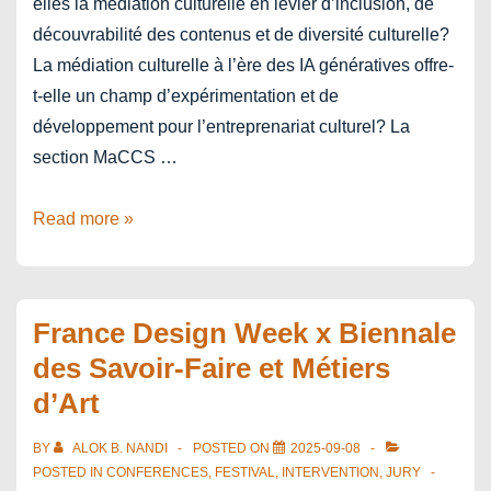
elles la médiation culturelle en levier d’inclusion, de
découvrabilité des contenus et de diversité culturelle?
La médiation culturelle à l’ère des IA génératives offre-
t-elle un champ d’expérimentation et de
développement pour l’entreprenariat culturel? La
section MaCCS …
Les
Read more »
médiations
numériques
de
France Design Week x Biennale
la
des Savoir-Faire et Métiers
culture
d’Art
BY
ALOK B. NANDI
POSTED ON
2025-09-08
POSTED IN
CONFERENCES
,
FESTIVAL
,
INTERVENTION
,
JURY