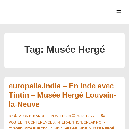
↓
Skip
ME
to
Main
Content
Tag:
Musée Hergé
europalia.india – En Inde avec
Tintin – Musée Hergé Louvain-
la-Neuve
BY
ALOK B. NANDI
POSTED ON
2013-12-22
POSTED IN
CONFERENCES
,
INTERVENTION
,
SPEAKING
TAGGED WITH
EUROPALIA.INDIA
,
HERGÉ
,
INDE
,
MUSÉE HERGÉ
,