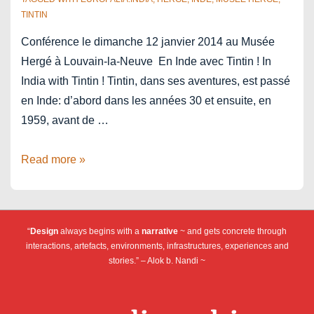
TINTIN
Conférence le dimanche 12 janvier 2014 au Musée
Hergé à Louvain-la-Neuve En Inde avec Tintin ! In
India with Tintin ! Tintin, dans ses aventures, est passé
en Inde: d’abord dans les années 30 et ensuite, en
1959, avant de …
europalia.india
Read more »
–
En
Inde
“
Design
always begins with a
narrative
~ and gets concrete through
avec
interactions, artefacts, environments, infrastructures, experiences and
Tintin
stories.” – Alok b. Nandi ~
–
Musée