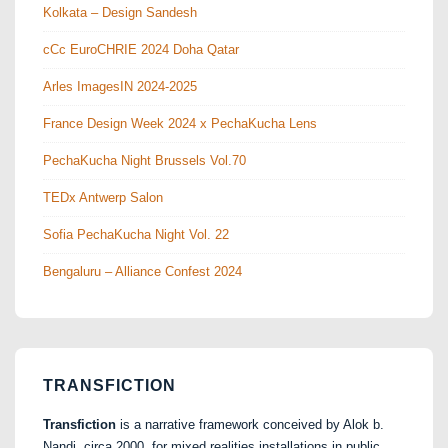
Kolkata – Design Sandesh
cCc EuroCHRIE 2024 Doha Qatar
Arles ImagesIN 2024-2025
France Design Week 2024 x PechaKucha Lens
PechaKucha Night Brussels Vol.70
TEDx Antwerp Salon
Sofia PechaKucha Night Vol. 22
Bengaluru – Alliance Confest 2024
TRANSFICTION
Transfiction
is a narrative framework conceived by Alok b.
Nandi, circa 2000, for mixed realities installations in public