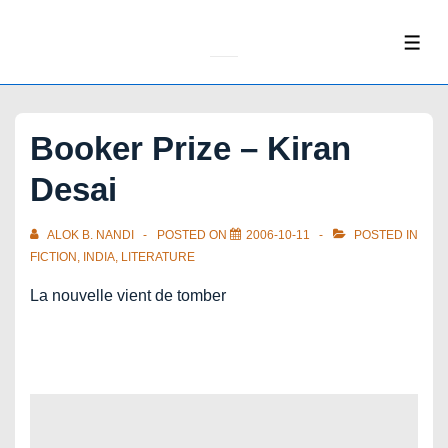
↓
Skip
ME
to
Main
Content
Booker Prize – Kiran
Desai
ALOK B. NANDI
POSTED ON
2006-10-11
POSTED IN
FICTION
,
INDIA
,
LITERATURE
La nouvelle vient de tomber