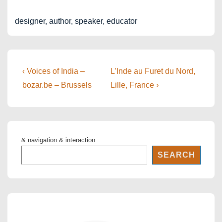
designer, author, speaker, educator
Post
Previous
Next
‹ Voices of India –
L’Inde au Furet du Nord,
Post
Post
navigation
bozar.be – Brussels
Lille, France ›
is
is
& navigation & interaction
SEARCH