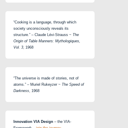
“Cooking is a language, through which
society unconsciously reveals its
structure.” – Claude Lévi-Strauss ~
The
Origin of Table Manners: Mythologiques,
Vol. 3
, 1968
“The universe is made of stories, not of
atoms.” – Muriel Rukeyzer ~
The Speed of
Darkness
, 1968
Innovation VIA Design
– the VIA-
Framework –
join the journey