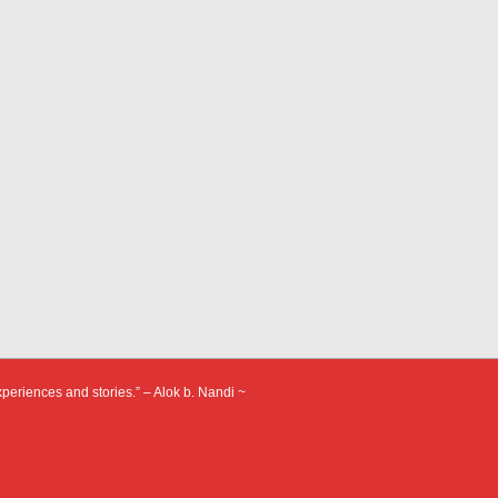
xperiences and stories.” – Alok b. Nandi ~