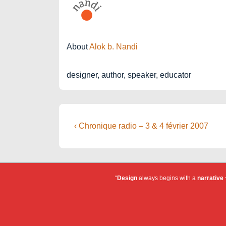
About
Alok b. Nandi
designer, author, speaker, educator
Post
Previous
‹ Chronique radio – 3 & 4 février 2007
Post
navigation
is
“
Design
always begins with a
narrative
~