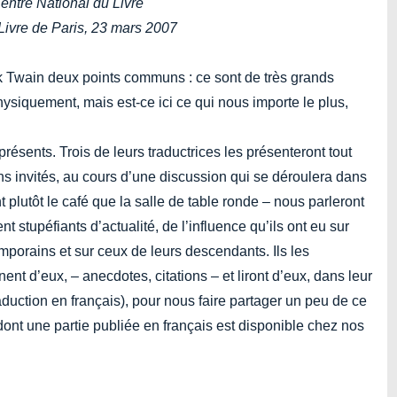
Centre National du Livre
Livre de Paris, 23 mars 2007
rk Twain deux points communs : ce sont de très grands
hysiquement, mais est-ce ici ce qui nous importe le plus,
 présents. Trois de leurs traductrices les présenteront tout
ns invités, au cours d’une discussion qui se déroulera dans
plutôt le café que la salle de table ronde – nous parleront
 stupéfiants d’actualité, de l’influence qu’ils ont eu sur
emporains et sur ceux de leurs descendants. Ils les
nent d’eux, – anecdotes, citations – et liront d’eux, dans leur
raduction en français), pour nous faire partager un peu de ce
, dont une partie publiée en français est disponible chez nos