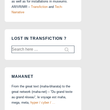
as well as for installations in museums.
AR/VR/MR –
Transfiction
and
Tech-
Narrative
LOST IN TRANSFICTION ?
Search
for:
MAHANET
From the great text (maha-bharata) to the
great network (maha-net) – “Du grand texte
au grand réseau”, le voyage est maha,
mega, meta,
hyper / cyber / …