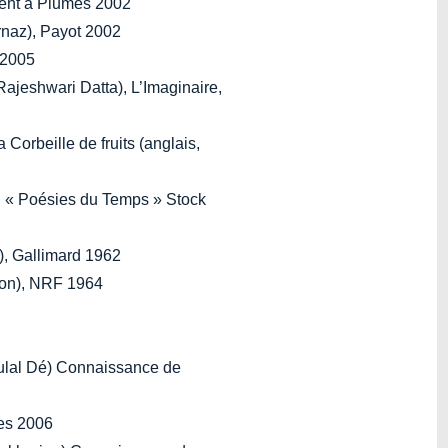
rpent à Plumes 2002
rnaz), Payot 2002
 2005
ajeshwari Datta), L’Imaginaire,
 Corbeille de fruits (anglais,
, « Poésies du Temps » Stock
e), Gallimard 1962
ston), NRF 1964
ulal Dé) Connaissance de
res 2006