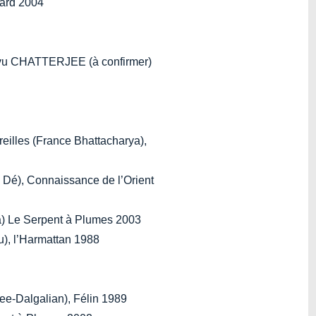
yard 2004
u CHATTERJEE (à confirmer)
reilles (France Bhattacharya),
 Dé), Connaissance de l’Orient
ya) Le Serpent à Plumes 2003
u), l’Harmattan 1988
jee-Dalgalian), Félin 1989