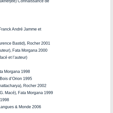
Mukherjee) Connaissance de
(Franck André Jamme et
aurence Bastid), Rocher 2001
’auteur), Fata Morgana 2000
acé et l’auteur)
ata Morgana 1998
 Bois d’Orion 1995
hattacharya), Rocher 2002
t G. Macé), Fata Morgana 1999
 1998
, Langues & Monde 2006