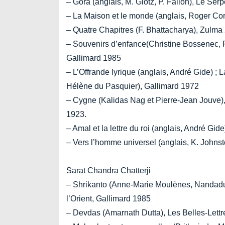
– Gora (anglais, M. Glotz, P. Fallon), Le Se
– La Maison et le monde (anglais, Roger Co
– Quatre Chapitres (F. Bhattacharya), Zulma
– Souvenirs d’enfance(Christine Bossenec, R
Gallimard 1985
– L’Offrande lyrique (anglais, André Gide) ; La
Hélène du Pasquier), Gallimard 1972
– Cygne (Kalidas Nag et Pierre-Jean Jouve)
1923.
– Amal et la lettre du roi (anglais, André Gid
– Vers l’homme universel (anglais, K. John
Sarat Chandra Chatterji
– Shrikanto (Anne-Marie Moulènes, Nandad
l’Orient, Gallimard 1985
– Devdas (Amarnath Dutta), Les Belles-Lett