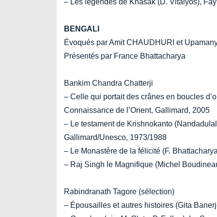
– Les légendes de Khasak (D. Vitalyos), Fa
BENGALI
Évoqués par Amit CHAUDHURI et Upamany
Présentés par France Bhattacharya
Bankim Chandra Chatterji
– Celle qui portait des crânes en boucles d’o
Connaissance de l’Orient, Gallimard, 2005
– Le testament de Krishnokanto (Nandadulal
Gallimard/Unesco, 1973/1988
– Le Monastère de la félicité (F. Bhattachar
– Raj Singh le Magnifique (Michel Boudinea
Rabindranath Tagore (sélection)
– Épousailles et autres histoires (Gita Baner