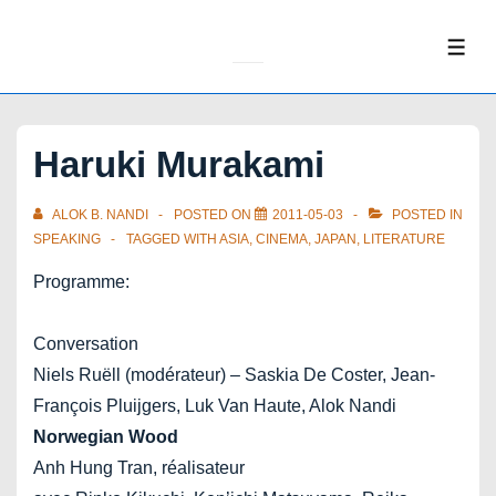
↓
Skip
ME
to
Main
Content
Haruki Murakami
ALOK B. NANDI
POSTED ON
2011-05-03
POSTED IN
SPEAKING
TAGGED WITH
ASIA
,
CINEMA
,
JAPAN
,
LITERATURE
Programme:
Conversation
Niels Ruëll (modérateur) – Saskia De Coster, Jean-
François Pluijgers, Luk Van Haute, Alok Nandi
Norwegian Wood
Anh Hung Tran, réalisateur