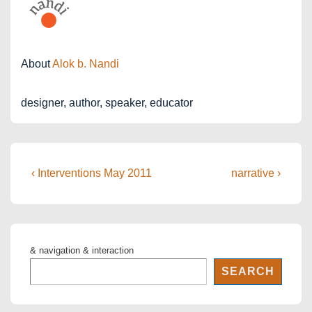
About
Alok b. Nandi
designer, author, speaker, educator
Post
Previous
Next
‹ Interventions May 2011
narrative ›
Post
Post
navigation
is
is
& navigation & interaction
SEARCH