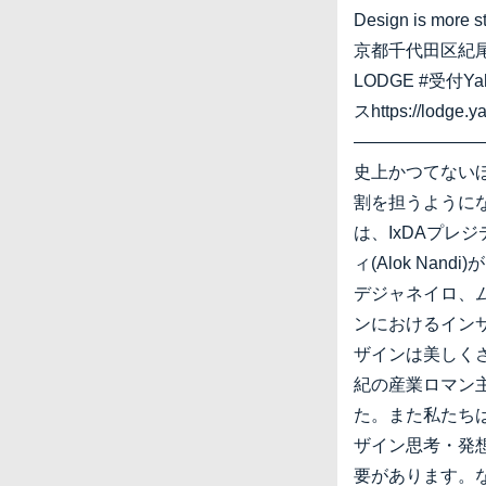
Design is more 
京都千代田区紀尾井町
LODGE #受付Ya
スhttps://lodge.y
———————
史上かつてない
割を担うように
は、IxDAプレ
ィ(Alok Nan
デジャネイロ、
ンにおけるイン
ザインは美しくさ
紀の産業ロマン
た。また私たち
ザイン思考・発
要があります。