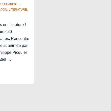
N
,
SPEAKING
APON
,
LITERATURE
,
 on literature !
ures 30 –
aires. Rencontre
teur, animée par
hilippe Picquier
eated …