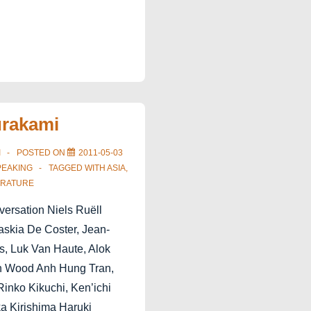
urakami
I
POSTED ON
2011-05-03
PEAKING
TAGGED WITH
ASIA
,
ERATURE
ersation Niels Ruëll
askia De Coster, Jean-
rs, Luk Van Haute, Alok
n Wood Anh Hung Tran,
Rinko Kikuchi, Ken’ichi
a Kirishima Haruki