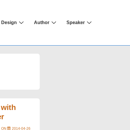
Design
Author
Speaker
 with
er
D ON
2014-04-26