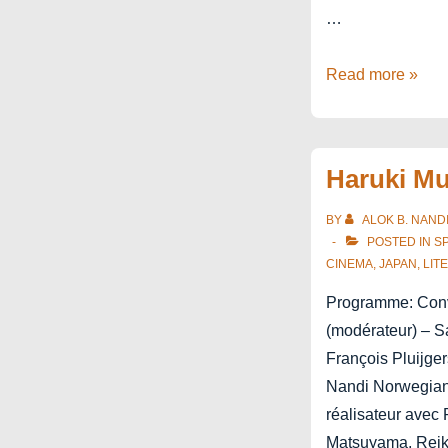
…
Tokyo
Read more »
–
Beyond
Pixel
Haruki M
Pushing
BY
ALOK B. NAND
POSTED IN
S
CINEMA
,
JAPAN
,
LIT
Programme: Conv
(modérateur) – S
François Pluijge
Nandi Norwegia
réalisateur avec 
Matsuyama, Reik