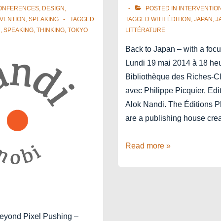
ONFERENCES
,
DESIGN
,
POSTED IN
INTERVENTIO
VENTION
,
SPEAKING
TAGGED
TAGGED WITH
ÉDITION
,
JAPAN
,
J
N
,
SPEAKING
,
THINKING
,
TOKYO
LITTÉRATURE
Back to Japan – with a focus
Lundi 19 mai 2014 à 18 he
Bibliothèque des Riches-Cl
avec Philippe Picquier, Edi
Alok Nandi. The Éditions P
are a publishing house cr
In
Read more »
conversation
with
Philippe
Picquier
eyond Pixel Pushing –