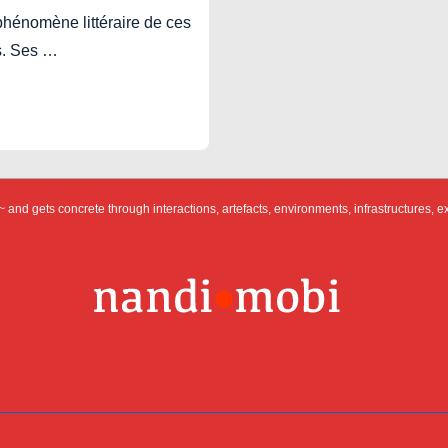
phénomène littéraire de ces
s. Ses …
 and gets concrete through interactions, artefacts, environments, infrastructures, e