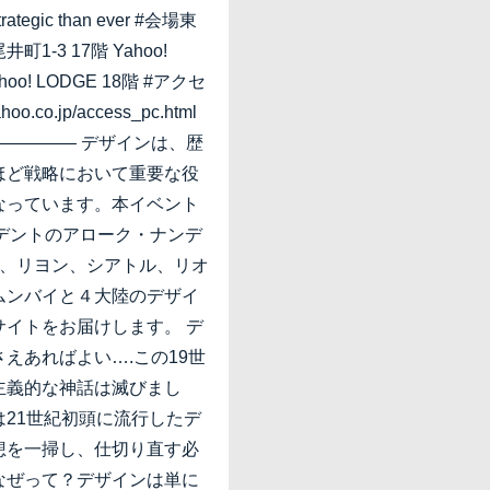
strategic than ever #会場東
1-3 17階 Yahoo!
hoo! LODGE 18階 #アクセ
ahoo.co.jp/access_pc.html
————— デザインは、歴
ほど戦略において重要な役
なっています。本イベント
ジデントのアローク・ナンデ
di)が、リヨン、シアトル、リオ
ムンバイと４大陸のデザイ
サイトをお届けします。 デ
えあればよい….この19世
主義的な神話は滅びまし
は21世紀初頭に流行したデ
想を一掃し、仕切り直す必
なぜって？デザインは単に