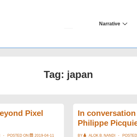
Main
Narrative
Navigation
Tag:
japan
eyond Pixel
In conversation
Philippe Picqui
I
POSTED ON
2019-04-11
BY
ALOK B. NANDI
POSTE