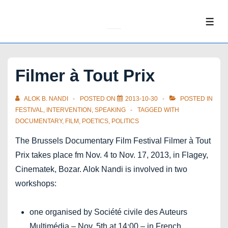
↓
Skip
ME
to
Main
Content
Filmer à Tout Prix
ALOK B. NANDI
POSTED ON
2013-10-30
POSTED IN
FESTIVAL
,
INTERVENTION
,
SPEAKING
TAGGED WITH
DOCUMENTARY
,
FILM
,
POETICS
,
POLITICS
The Brussels Documentary Film Festival Filmer à Tout
Prix takes place fm Nov. 4 to Nov. 17, 2013, in Flagey,
Cinematek, Bozar. Alok Nandi is involved in two
workshops:
one organised by Société civile des Auteurs
Multimédia – Nov. 5th at 14:00 – in French.