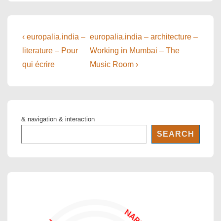
Post
Previous
Next
‹ europalia.india –
europalia.india – architecture –
Post
Post
navigation
literature – Pour
Working in Mumbai – The
is
is
qui écrire
Music Room ›
& navigation & interaction
SEARCH