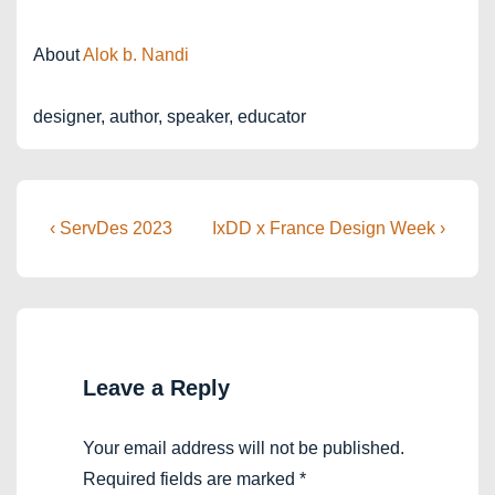
About
Alok b. Nandi
designer, author, speaker, educator
Post
Previous
Next
‹ ServDes 2023
IxDD x France Design Week ›
Post
Post
navigation
is
is
Leave a Reply
Your email address will not be published.
Required fields are marked
*