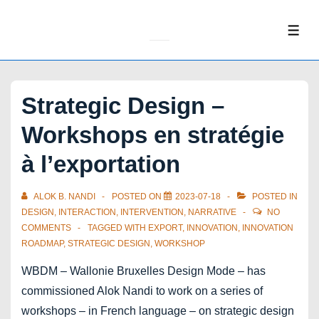
↓
Skip
ME
to
Main
Content
Strategic Design –
Workshops en stratégie
à l’exportation
ALOK B. NANDI
POSTED ON
2023-07-18
POSTED IN
DESIGN
,
INTERACTION
,
INTERVENTION
,
NARRATIVE
NO
COMMENTS
TAGGED WITH
EXPORT
,
INNOVATION
,
INNOVATION
ROADMAP
,
STRATEGIC DESIGN
,
WORKSHOP
WBDM – Wallonie Bruxelles Design Mode – has
commissioned Alok Nandi to work on a series of
workshops – in French language – on strategic design