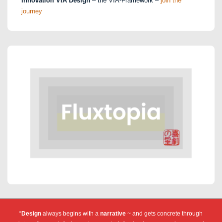
Innovation VIA Design
– the VIA-Framework –
join the
journey
“
Design
always begins with a
narrative
~ and gets concrete through