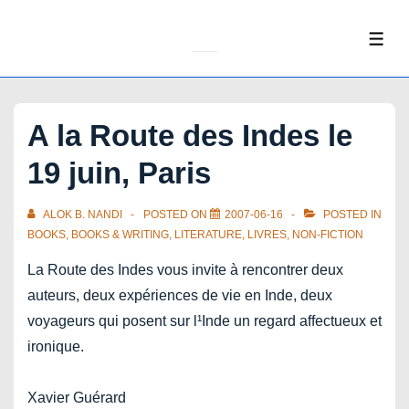
↓
Skip
ME
to
Main
Content
A la Route des Indes le
19 juin, Paris
ALOK B. NANDI
POSTED ON
2007-06-16
POSTED IN
BOOKS
,
BOOKS & WRITING
,
LITERATURE
,
LIVRES
,
NON-FICTION
La Route des Indes vous invite à rencontrer deux
auteurs, deux expériences de vie en Inde, deux
voyageurs qui posent sur l¹Inde un regard affectueux et
ironique.
Xavier Guérard