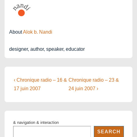
About
Alok b. Nandi
designer, author, speaker, educator
Post
Previous
Next
‹ Chronique radio – 16 &
Chronique radio – 23 &
Post
Post
navigation
17 juin 2007
24 juin 2007 ›
is
is
& navigation & interaction
SEARCH