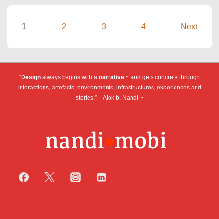
Posts
1
2
3
4
Next
pagination
“
Design
always begins with a
narrative
~ and gets concrete through
interactions, artefacts, environments, infrastructures, experiences and
stories.” – Alok b. Nandi ~