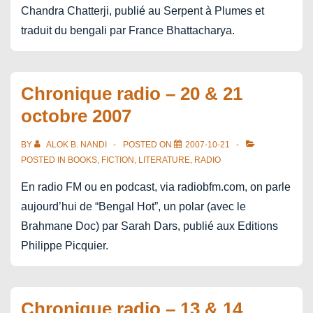
Chandra Chatterji, publié au Serpent à Plumes et
traduit du bengali par France Bhattacharya.
Chronique radio – 20 & 21
octobre 2007
BY
ALOK B. NANDI
POSTED ON
2007-10-21
POSTED IN
BOOKS
,
FICTION
,
LITERATURE
,
RADIO
En radio FM ou en podcast, via radiobfm.com, on parle
aujourd’hui de “Bengal Hot”, un polar (avec le
Brahmane Doc) par Sarah Dars, publié aux Editions
Philippe Picquier.
Chronique radio – 13 & 14