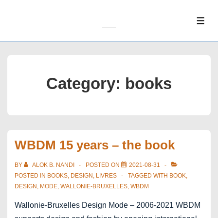
↓
Skip
ME
to
Main
Content
Category:
books
WBDM 15 years – the book
BY
ALOK B. NANDI
POSTED ON
2021-08-31
POSTED IN
BOOKS
,
DESIGN
,
LIVRES
TAGGED WITH
BOOK
,
DESIGN
,
MODE
,
WALLONIE-BRUXELLES
,
WBDM
Wallonie-Bruxelles Design Mode – 2006-2021 WBDM