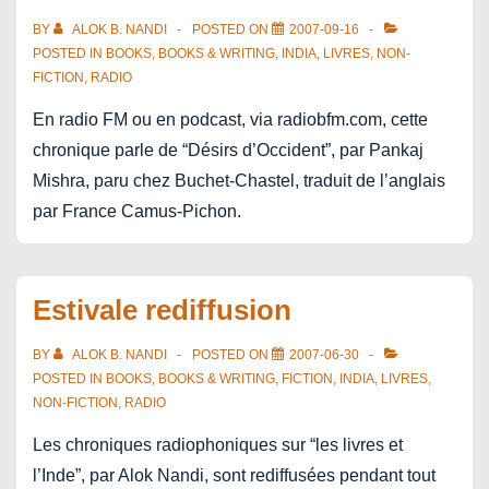
BY
ALOK B. NANDI
POSTED ON
2007-09-16
POSTED IN
BOOKS
,
BOOKS & WRITING
,
INDIA
,
LIVRES
,
NON-
FICTION
,
RADIO
En radio FM ou en podcast, via radiobfm.com, cette
chronique parle de “Désirs d’Occident”, par Pankaj
Mishra, paru chez Buchet-Chastel, traduit de l’anglais
par France Camus-Pichon.
Estivale rediffusion
BY
ALOK B. NANDI
POSTED ON
2007-06-30
POSTED IN
BOOKS
,
BOOKS & WRITING
,
FICTION
,
INDIA
,
LIVRES
,
NON-FICTION
,
RADIO
Les chroniques radiophoniques sur “les livres et
l’Inde”, par Alok Nandi, sont rediffusées pendant tout