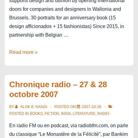
supports design and fashion by opening international
doors for companies and designers in Wallonia and
Brussels. 30 portraits for an anniversary book (15
design afficionados + 15 fashionistas) Since 2015, in
partnership with Belgian …
WBDM
Read more »
15
years
–
Chronique radio – 27 & 28
the
octobre 2007
book
BY
ALOK B. NANDI
POSTED ON
2007-10-28
POSTED IN
BOOKS
,
FICTION
,
INDIA
,
LITERATURE
,
RADIO
En radio FM ou en podcast, via radiobfm.com, on parle
du classique “Le Monastère de la Félicité”, par Bankim