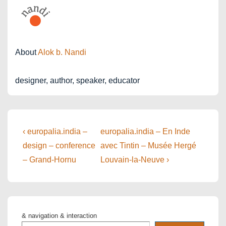
About
Alok b. Nandi
designer, author, speaker, educator
Post
Previous
Next
‹ europalia.india –
europalia.india – En Inde
Post
Post
navigation
design – conference
avec Tintin – Musée Hergé
is
is
– Grand-Hornu
Louvain-la-Neuve ›
& navigation & interaction