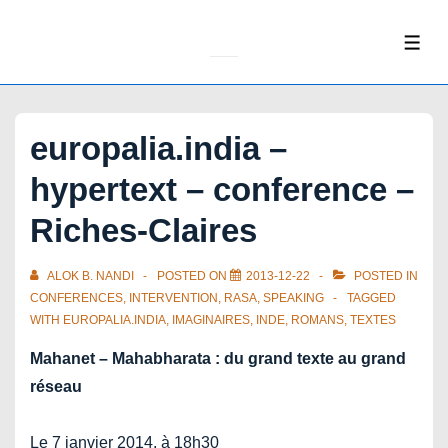
↓
Skip
ME
to
Main
Content
europalia.india –
hypertext – conference –
Riches-Claires
ALOK B. NANDI
POSTED ON
2013-12-22
POSTED IN
CONFERENCES
,
INTERVENTION
,
RASA
,
SPEAKING
TAGGED
WITH
EUROPALIA.INDIA
,
IMAGINAIRES
,
INDE
,
ROMANS
,
TEXTES
Mahanet – Mahabharata : du grand texte au grand
réseau
Le 7 janvier 2014, à 18h30