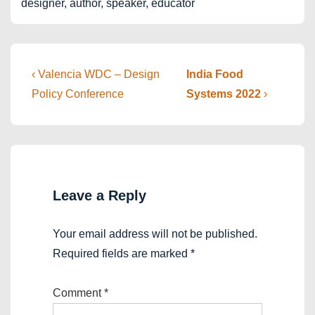
designer, author, speaker, educator
Post
Previous
Next
‹ Valencia WDC – Design
India Food
Post
Post
navigation
Policy Conference
Systems 2022
›
is
is
Leave a Reply
Your email address will not be published.
Required fields are marked
*
Comment
*