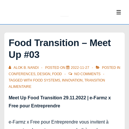
↓
Skip
ME
to
Main
Content
Food Transition – Meet
Up #03
ALOK B. NANDI
POSTED ON
2022-11-27
POSTED IN
CONFERENCES
,
DESIGN
,
FOOD
NO COMMENTS
TAGGED WITH
FOOD SYSTEMS
,
INNOVATION
,
TRANSITION
ALIMENTAIRE
Meet Up Food Transition 29.11.2022 | e-Farmz x
Free pour Entreprendre
e-Farmz x Free pour Entreprendre vous invitent à