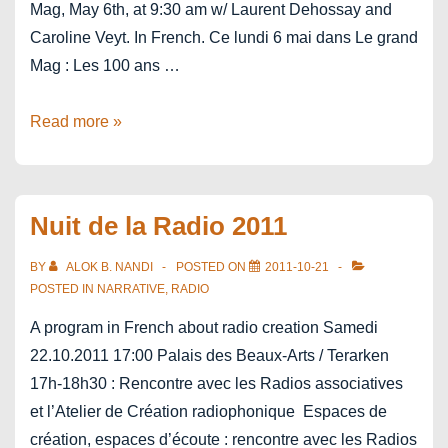
Mag, May 6th, at 9:30 am w/ Laurent Dehossay and
Caroline Veyt. In French. Ce lundi 6 mai dans Le grand
Mag : Les 100 ans …
Bollywood
Read more »
–
100
years
Nuit de la Radio 2011
Indian
Cinema
BY
ALOK B. NANDI
POSTED ON
2011-10-21
–
POSTED IN
NARRATIVE
,
RADIO
radio
A program in French about radio creation Samedi
22.10.2011 17:00 Palais des Beaux-Arts / Terarken
17h-18h30 : Rencontre avec les Radios associatives
et l’Atelier de Création radiophonique Espaces de
création, espaces d’écoute : rencontre avec les Radios