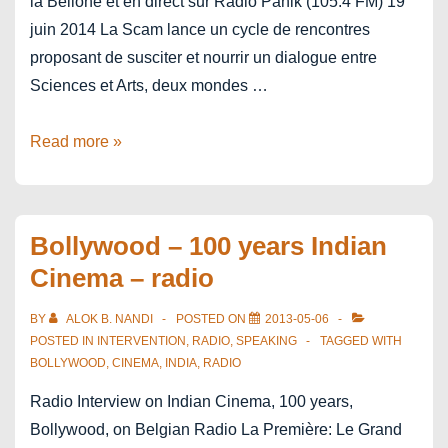
la Bellone et en direct sur Radio Panik (105.4 FM) 19
IAMAI
juin 2014 La Scam lance un cycle de rencontres
proposant de susciter et nourrir un dialogue entre
Sciences et Arts, deux mondes …
Arts-
Read more »
Sciences
/
La
Bollywood – 100 years Indian
tortue
Cinema – radio
de
Zénon
BY
ALOK B. NANDI
POSTED ON
2013-05-06
POSTED IN
INTERVENTION
,
RADIO
,
SPEAKING
TAGGED WITH
BOLLYWOOD
,
CINEMA
,
INDIA
,
RADIO
Radio Interview on Indian Cinema, 100 years,
Bollywood, on Belgian Radio La Première: Le Grand