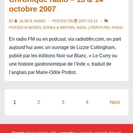
octobre 2007
BY
ALOK B. NANDI
POSTED ON
2007-10-13
POSTED IN
BOOKS
,
BOOKS & WRITING
,
INDIA
,
LITERATURE
,
RADIO
En radio FM ou en podcast, via radiobfm.com, on part
aujourd’hui avec un ouvrage de Lizzie Collingham,
publié par les éditions Noir sur Blanc. « Le Curry ou
une histoire gastronomique de l’Inde », traduit de
l’anglais par Marie-Odile Probst.
Posts
1
2
3
4
Next
pagination