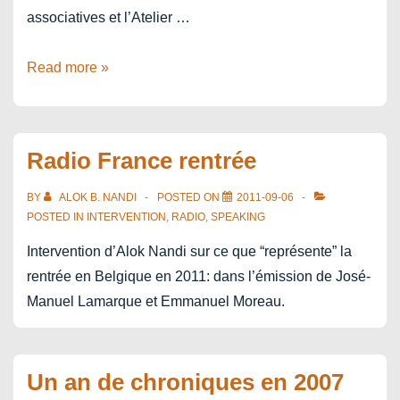
associatives et l’Atelier …
Nuit
Read more »
de
la
Radio
Radio France rentrée
2011
BY
ALOK B. NANDI
POSTED ON
2011-09-06
POSTED IN
INTERVENTION
,
RADIO
,
SPEAKING
Intervention d’Alok Nandi sur ce que “représente” la
rentrée en Belgique en 2011: dans l’émission de José-
Manuel Lamarque et Emmanuel Moreau.
Un an de chroniques en 2007