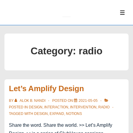
↓
Skip
ME
to
Main
Content
Category:
radio
Let’s Amplify Design
BY
ALOK B. NANDI
POSTED ON
2021-05-05
POSTED IN
DESIGN
,
INTERACTION
,
INTERVENTION
,
RADIO
TAGGED WITH
DESIGN
,
EXPAND
,
NOTIONS
Share the word. Share the world. >> Let’s Amplify