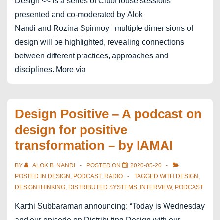
Design << is a series of ClubHouse sessions
presented and co-moderated by Alok
Nandi and Rozina Spinnoy: multiple dimensions of
design will be highlighted, revealing connections
between different practices, approaches and
disciplines. More via
Design Positive – A podcast on
design for positive
transformation – by IAMAI
BY
ALOK B. NANDI
POSTED ON
2020-05-20
POSTED IN
DESIGN
,
PODCAST
,
RADIO
TAGGED WITH
DESIGN
,
DESIGNTHINKING
,
DISTRIBUTED SYSTEMS
,
INTERVIEW
,
PODCAST
Karthi Subbaraman announcing: “Today is Wednesday
and our episode on Distributing Design with our