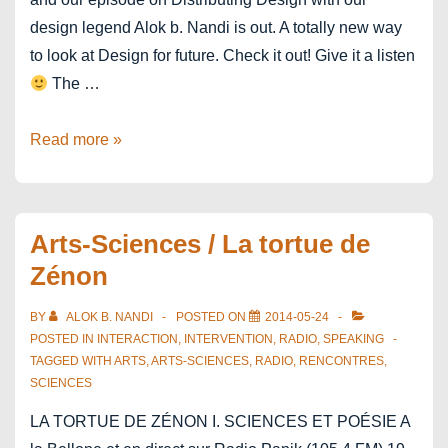
design legend Alok b. Nandi is out. A totally new way
to look at Design for future. Check it out! Give it a listen
The …
Design
Read more »
Positive
–
A
Arts-Sciences / La tortue de
podcast
Zénon
on
design
BY
ALOK B. NANDI
POSTED ON
2014-05-24
for
POSTED IN
INTERACTION
,
INTERVENTION
,
RADIO
,
SPEAKING
positive
TAGGED WITH
ARTS
,
ARTS-SCIENCES
,
RADIO
,
RENCONTRES
,
SCIENCES
transformation
–
LA TORTUE DE ZÉNON I. SCIENCES ET POÉSIE A
by