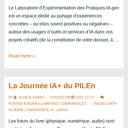
Le Laboratoire d’Expérimentation des Pratiques IA gen
est un espace dédié au partage d’expériences
concrètes – qu’elles soient positives ou négatives –
autour des usages d’outils et services d’IA dans vos
projets créatifs (de la constitution de votre dossier, à …
Laboratoire
Read more »
d’Expérimentation
des
Pratiques
La Journée IA+ du PILEn
IA
gen
BY
ALOK B. NANDI
POSTED ON
2025-12-17
POSTED IN
BOOKS & WRITING
,
CONFERENCES
TAGGED WITH
AI
,
BOOK
,
CONFERENCE
,
IA
,
LIVRES
Les futurs du livre (physique, numérique, audio) sont