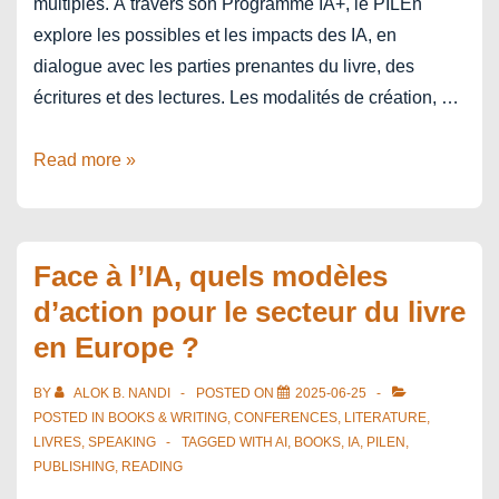
multiples. À travers son Programme IA+, le PILEn
explore les possibles et les impacts des IA, en
dialogue avec les parties prenantes du livre, des
écritures et des lectures. Les modalités de création, …
La
Read more »
Journée
IA+
du
Face à l’IA, quels modèles
PILEn
d’action pour le secteur du livre
en Europe ?
BY
ALOK B. NANDI
POSTED ON
2025-06-25
POSTED IN
BOOKS & WRITING
,
CONFERENCES
,
LITERATURE
,
LIVRES
,
SPEAKING
TAGGED WITH
AI
,
BOOKS
,
IA
,
PILEN
,
PUBLISHING
,
READING