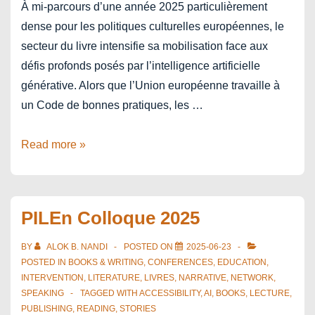
À mi-parcours d’une année 2025 particulièrement
dense pour les politiques culturelles européennes, le
secteur du livre intensifie sa mobilisation face aux
défis profonds posés par l’intelligence artificielle
générative. Alors que l’Union européenne travaille à
un Code de bonnes pratiques, les …
Face
Read more »
à
l’IA,
quels
PILEn Colloque 2025
modèles
d’action
BY
ALOK B. NANDI
POSTED ON
2025-06-23
pour
POSTED IN
BOOKS & WRITING
,
CONFERENCES
,
EDUCATION
,
INTERVENTION
,
LITERATURE
,
LIVRES
,
NARRATIVE
,
NETWORK
,
le
SPEAKING
TAGGED WITH
ACCESSIBILITY
,
AI
,
BOOKS
,
LECTURE
,
secteur
PUBLISHING
,
READING
,
STORIES