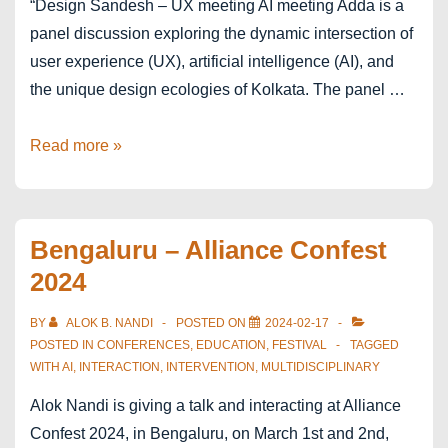
“Design Sandesh – UX meeting AI meeting Adda is a
panel discussion exploring the dynamic intersection of
user experience (UX), artificial intelligence (AI), and
the unique design ecologies of Kolkata. The panel …
Kolkata
Read more »
–
Design
Sandesh
Bengaluru – Alliance Confest
2024
BY
ALOK B. NANDI
POSTED ON
2024-02-17
POSTED IN
CONFERENCES
,
EDUCATION
,
FESTIVAL
TAGGED
WITH
AI
,
INTERACTION
,
INTERVENTION
,
MULTIDISCIPLINARY
Alok Nandi is giving a talk and interacting at Alliance
Confest 2024, in Bengaluru, on March 1st and 2nd,