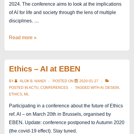
2024. The conference aims to look at the implications
of AI for life and society through the lens of multiple
disciplines. …
Bengaluru
Read more »
–
Alliance
Confest
Ethics – AI at EBEN
2024
BY
ALOK B. NANDI
POSTED ON
2020-01-27
POSTED IN
ACTU
,
CONFERENCES
TAGGED WITH
AI
,
DESIGN
,
ETHICS
,
ML
Participating in a conference about the future of Ethics
ref. AI – on March 20th in Brussels, organised by
EBEN. Update: conference postponed to Autumn 2020
(the covid-19 effect). Stay tuned.