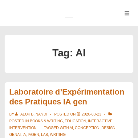
↓
Skip
ME
to
Main
Content
Tag:
AI
Laboratoire d’Expérimentation
des Pratiques IA gen
BY
ALOK B. NANDI
POSTED ON
2026-03-23
POSTED IN
BOOKS & WRITING
,
EDUCATION
,
INTERACTIVE
,
INTERVENTION
TAGGED WITH
AI
,
CONCEPTION
,
DESIGN
,
GENAI
,
IA
,
IAGEN
,
LAB
,
WRITING