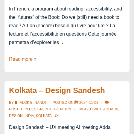
du
In French, a program about reading, accessibility, and
livre
the “futures” of the Book: Do we (still) need a book to
en
read? A-t-on (encore) besoin du livre pour lire ? La
Europe
lecture et l’accessibilité en questions Cette journée
?
permettra d’explorer les …
PILEn
Read more »
Colloque
2025
Kolkata – Design Sandesh
BY
ALOK B. NANDI
POSTED ON
2024-11-08
POSTED IN
DESIGN
,
INTERVENTION
TAGGED WITH
ADDA
,
AI
,
DESIGN
,
INDIA
,
KOLKATA
,
UX
Design Sandesh – UX meeting AI meeting Adda