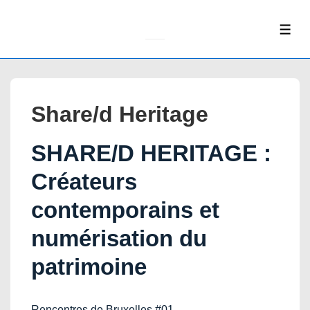
↓
Skip
ME
to
Main
Content
Share/d Heritage
SHARE/D HERITAGE :
Créateurs
contemporains et
numérisation du
patrimoine
Rencontres de Bruxelles #01