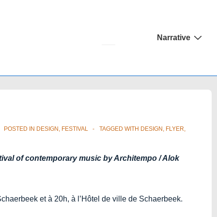
Main
Narrative
Navigation
POSTED IN
DESIGN
,
FESTIVAL
TAGGED WITH
DESIGN
,
FLYER
,
stival of contemporary music by Architempo / Alok
Schaerbeek et à 20h, à l’Hôtel de ville de Schaerbeek.