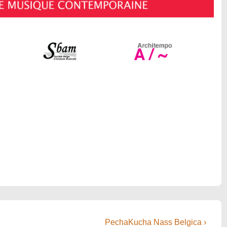
Next
PechaKucha Nass Belgica ›