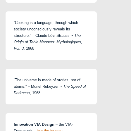
“Cooking is a language, through which
society unconsciously reveals its
structure.” – Claude Lévi-Strauss ~
The
Origin of Table Manners: Mythologiques,
Vol. 3
, 1968
“The universe is made of stories, not of
atoms.” – Muriel Rukeyzer ~
The Speed of
Darkness
, 1968
Innovation VIA Design
– the VIA-
Framework –
join the journey