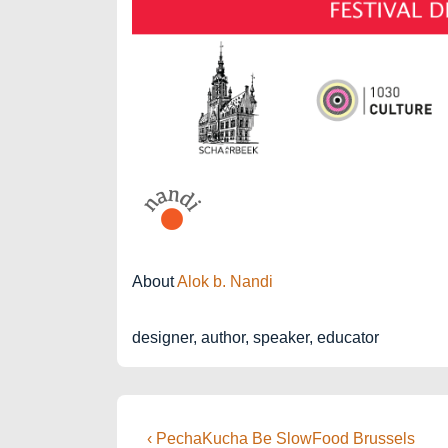
About
Alok b. Nandi
designer, author, speaker, educator
Post
Previous
‹ PechaKucha Be SlowFood Brussels