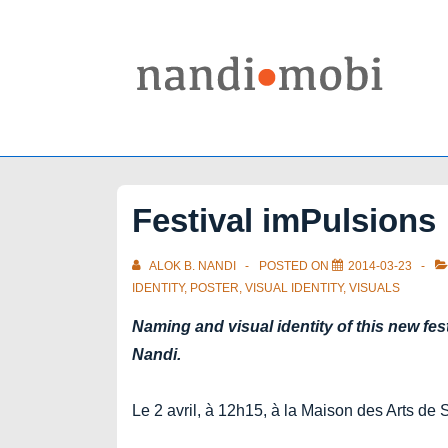
↓
Skip
to
Main
Content
Festival imPulsions
ALOK B. NANDI
POSTED ON
2014-03-23
IDENTITY
,
POSTER
,
VISUAL IDENTITY
,
VISUALS
Naming and visual identity of this new fe
Nandi.
Le 2 avril, à 12h15, à la Maison des Arts de 