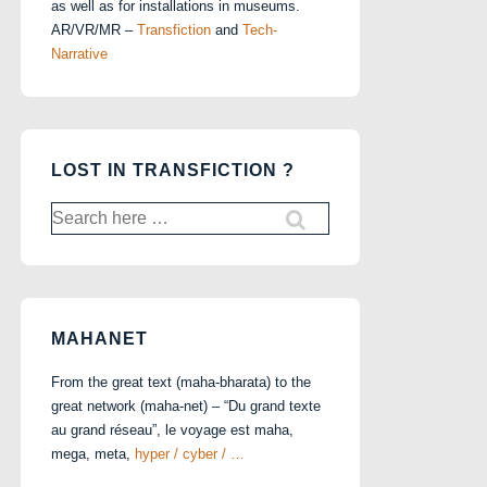
as well as for installations in museums.
AR/VR/MR –
Transfiction
and
Tech-
Narrative
LOST IN TRANSFICTION ?
Search
for:
MAHANET
From the great text (maha-bharata) to the
great network (maha-net) – “Du grand texte
au grand réseau”, le voyage est maha,
mega, meta,
hyper / cyber / …