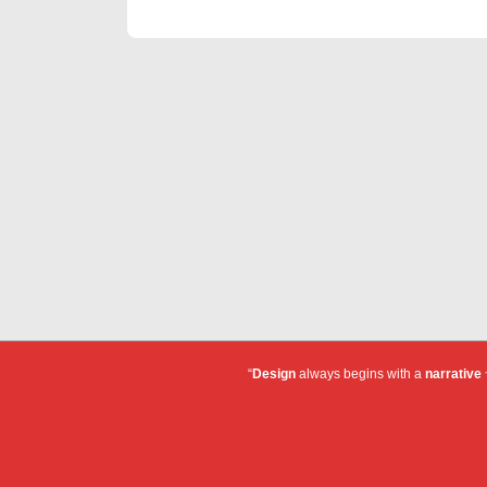
Post
navigation
is
“
Design
always begins with a
narrative
~